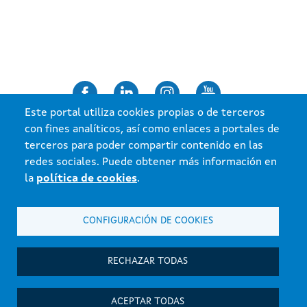
Este portal utiliza cookies propias o de terceros
con fines analíticos, así como enlaces a portales de
terceros para poder compartir contenido en las
redes sociales. Puede obtener más información en
Información mantenida y publicada en internet por la Agencia de la
la
política de cookies
.
Industria Forestal.
Atención a la ciudadanía
CONFIGURACIÓN DE COOKIES
Accesibilidad
Aviso Legal
RECHAZAR TODAS
Mapa del portal
ACEPTAR TODAS