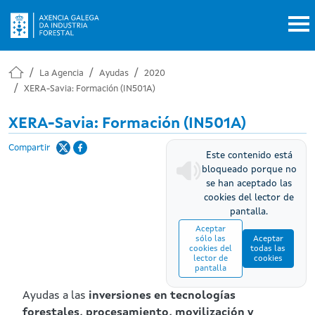
Pasar al contenido principal
La Agencia
Ayudas
2020
XERA-Savia: Formación (IN501A)
XERA-Savia: Formación (IN501A)
Compartir
Este contenido está
bloqueado porque no
se han aceptado las
cookies del lector de
pantalla.
Aceptar
sólo las
Aceptar
cookies del
todas las
lector de
cookies
pantalla
Ayudas a las
inversiones en tecnologías
forestales, procesamiento, movilización y