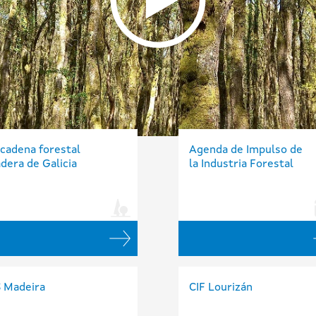
 cadena forestal
Agenda de Impulso de
dera de Galicia
la Industria Forestal
S Madeira
CIF Lourizán