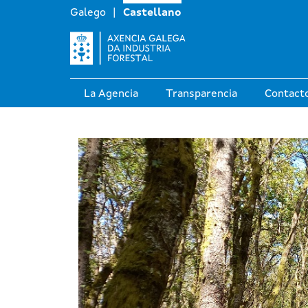
Galego
Castellano
La Agencia
Transparencia
Contact
Axencia Galega da 