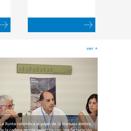
ver +
La Xunta reivindica el papel de la biomasa dentro
de la cadena monte industria con una facturación