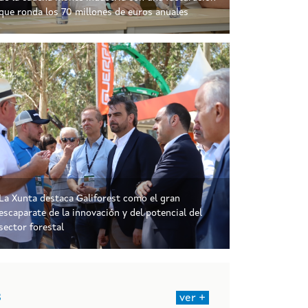
que ronda los 70 millones de euros anuales
La Xunta destaca Galiforest como el gran
escaparate de la innovación y del potencial del
sector forestal
s
ver +