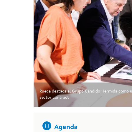
Rueda destaca al Grupo Cándido Hermida como un r
sector contract
Agenda