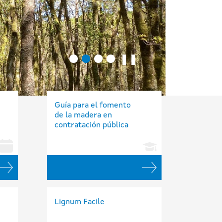
❚❚
Guía para el fomento
de la madera en
contratación pública
Lignum Facile