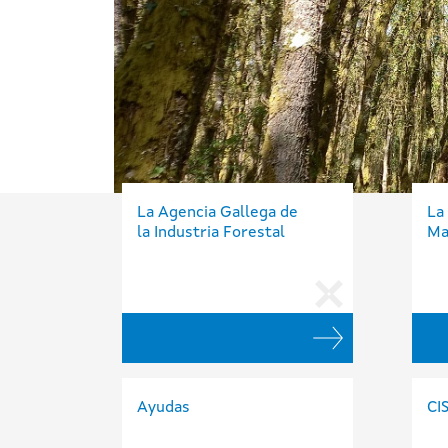
La Agencia Gallega de
La
la Industria Forestal
Ma
Ayudas
CI