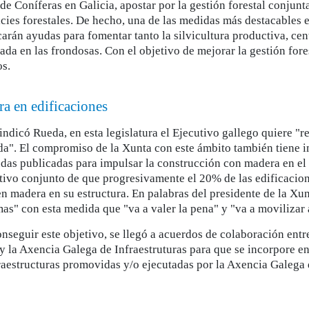
de Coníferas en Galicia, apostar por la gestión forestal conjunt
icies forestales. De hecho, una de las medidas más destacables e
arán ayudas para fomentar tanto la silvicultura productiva, cent
ada en las frondosas. Con el objetivo de mejorar la gestión fore
os.
a en edificaciones
indicó Rueda, en esta legislatura el Ejecutivo gallego quiere "
da". El compromiso de la Xunta con este ámbito también tiene 
udas publicadas para impulsar la construcción con madera en el
etivo conjunto de que progresivamente el 20% de las edificacio
n madera en su estructura. En palabras del presidente de la Xu
as" con esta medida que "va a valer la pena" y "va a movilizar a
onseguir este objetivo, se llegó a acuerdos de colaboración ent
 la Axencia Galega de Infraestruturas para que se incorpore en 
fraestructuras promovidas y/o ejecutadas por la Axencia Galega 