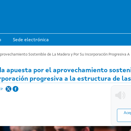
Pasar al contenido principal
o
Sede electrónica
provechamiento Sostenible de La Madera y Por Su Incorporación Progresiva A L
a apuesta por el aprovechamiento sosteni
rporación progresiva a la estructura de las
ir
Acep