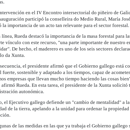
as.
intervención en el IV Encontro intersectorial do piñeiro de Gal
nauguración participó la conselleira do Medio Rural, María José
 la importancia de un acto tan relevante para el sector forestal.
a línea, Rueda destacó la importancia de la masa forestal para l
rte vínculo con este recurso, "una parte importante de nuestro e
idar". De hecho, el maderero es uno de los seis sectores declar
lo da Xunta.
secuencia, el presidente afirmó que el Gobierno gallego está c
al fuerte, sostenible y adaptado a los tiempos, capaz de acomet
os empresas que llevan mucho tiempo haciendo las cosas bien" 
afirmó Rueda. En esta tarea, el presidente de la Xunta solicitó 
stración autonómica.
lo, el Ejecutivo gallego defiende un "cambio de mentalidad" a la
dad de la tierra, apelando a la unidad para ordenar la propiedad
ción.
lgunas de las medidas en las que ya trabaja el Gobierno gallego 