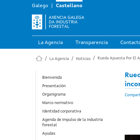
Galego
Castellano
La Agencia
Transparencia
Contact
Rueda Apuesta Por El A
La Agencia
Noticias
Rued
Navegación principal en novas
Bienvenida
inco
Presentación
Organigrama
Compart
Marco normativo
Identidad corporativa
Agenda de impulso de la industria
forestal
Ayudas