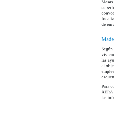
Masas 
superf
convoc
focaliz
de eur
Mader
Según 
vivien
las ay
el obj
emplee
esquem
Para c
XERA y
las in