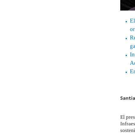
El
or
Re
ga
In
Ad
En
Santi
El pre
Infrae
sosten