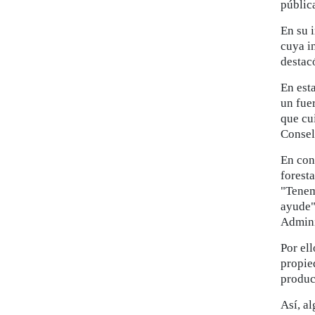
públic
En su 
cuya i
destacó
En est
un fue
que cu
Consel
En con
forest
"Tenem
ayude" 
Admini
Por el
propie
produc
Así, a