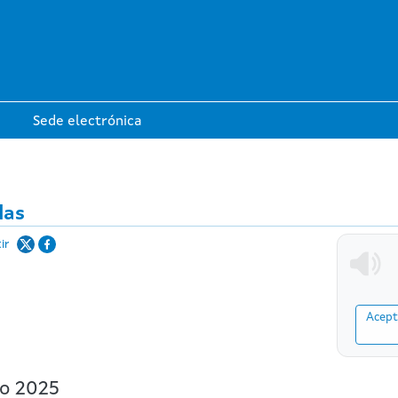
Ir o contido principal
Sede electrónica
das
ir
Acept
o 2025