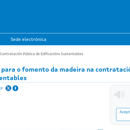
Ir o contido principal
Sede electrónica
ontratación Pública de Edificacións Sustentables
 para o fomento da madeira na contratació
entables
ir
Acept