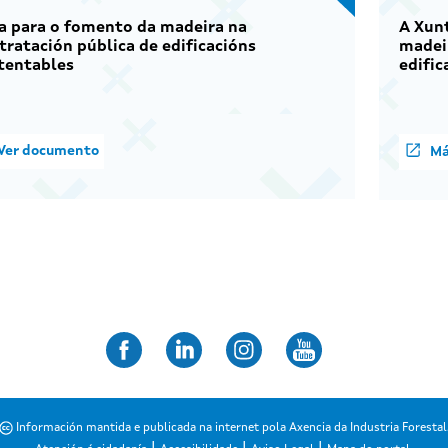
a para o fomento da madeira na
A Xunt
tratación pública de edificacións
madeir
tentables
edific
Ver documento
Má
Información mantida e publicada na internet pola Axencia da Industria Forestal