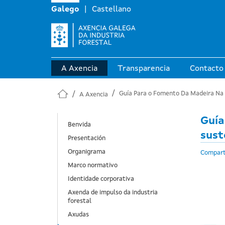
Galego
Castellano
A Axencia
Transparencia
Contacto
Guía Para o Fomento Da Madeira Na C
A Axencia
Guía
Benvida
sust
Presentación
Organigrama
Compart
Marco normativo
Identidade corporativa
Axenda de impulso da industria
forestal
Axudas