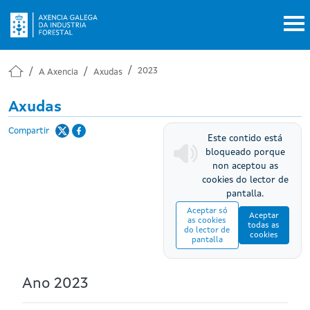
Ir o contido principal
2023
A Axencia
Axudas
Axudas
Compartir
Este contido está
bloqueado porque
non aceptou as
cookies do lector de
pantalla.
Aceptar só
Aceptar
as cookies
todas as
do lector de
cookies
pantalla
Ano 2023