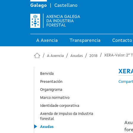
Galego
Castellano
A Axencia
Transparencia
Contacto
XERA-Valor: 2ª 
A Axencia
Axudas
2018
XERA
Navegación principal en axudas
Benvida
Presentación
Compart
Organigrama
Marco normativo
Identidade corporativa
Axenda de impulso da industria
forestal
Axu
Axudas
fore