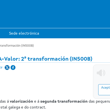
Ir o contido principal
Sede electrónica
Transformación (IN500B)
-Valor: 2ª transformación (IN500B)
ir
Acept
das á
valorización
e á
segunda transformación
das pequena
stal galega e do contract.