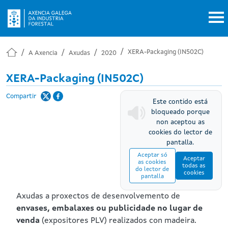
Ir o contido principal
XERA-Packaging (IN502C)
A Axencia
Axudas
2020
XERA-Packaging (IN502C)
Compartir
Este contido está
bloqueado porque
non aceptou as
cookies do lector de
pantalla.
Aceptar só
Aceptar
as cookies
todas as
do lector de
cookies
pantalla
Axudas a proxectos de desenvolvemento de
envases, embalaxes ou publicidade no lugar de
venda
(expositores PLV) realizados con madeira.