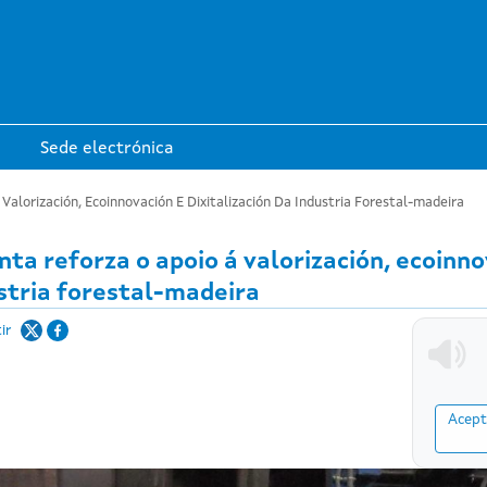
Ir o contido principal
Sede electrónica
Valorización, Ecoinnovación E Dixitalización Da Industria Forestal-madeira
nta reforza o apoio á valorización, ecoinno
stria forestal-madeira
ir
Acept