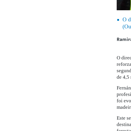
O d
(Ou
Ramir
O dire
reforz
segund
de 4,5
Fernán
profes
foi ev
madeir
Este s
destin
forest