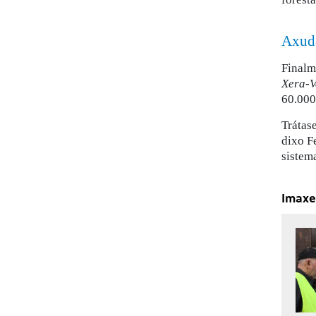
Axuda
Finalm
Xera-V
60.000
Trátas
dixo F
sistem
Imaxe