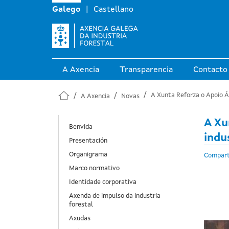
Galego
Castellano
A Axencia
Transparencia
Contacto
A Xunta Reforza o Apoio Á 
A Axencia
Novas
A Xu
Navegación principal en novas
Benvida
indu
Presentación
Organigrama
Compart
Marco normativo
Identidade corporativa
Axenda de impulso da industria
forestal
Axudas