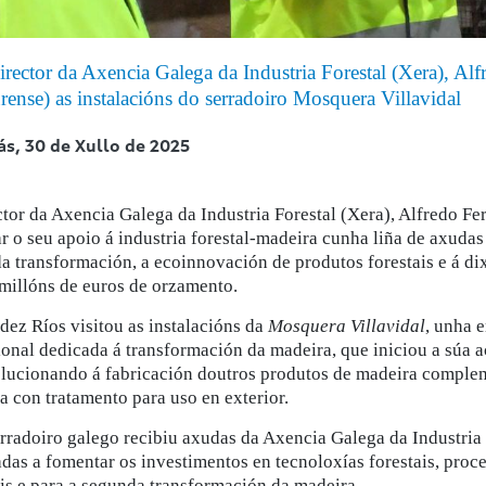
irector da Axencia Galega da Industria Forestal (Xera), Al
rense) as instalacións do serradoiro Mosquera Villavidal
ás,
30 de Xullo de 2025
ctor da Axencia Galega da Industria Forestal (Xera), Alfredo Fe
ar o seu apoio á industria forestal-madeira cunha liña de axudas
a transformación, a ecoinnovación de produtos forestais e á dix
 millóns de euros de orzamento.
dez Ríos visitou as instalacións da
Mosquera Villavidal
, unha 
ional dedicada á transformación da madeira, que iniciou a súa 
olucionando á fabricación doutros produtos de madeira complem
a con tratamento para uso en exterior.
erradoiro galego recibiu axudas da Axencia Galega da Industria
adas a fomentar os investimentos en tecnoloxías forestais, pro
ais e para a segunda transformación da madeira.