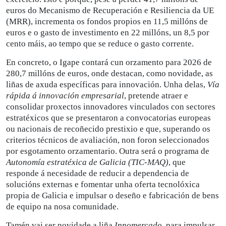
euros do Mecanismo de Recuperación e Resiliencia da UE
(MRR), incrementa os fondos propios en 11,5 millóns de
euros e o gasto de investimento en 22 millóns, un 8,5 por
cento máis, ao tempo que se reduce o gasto corrente.
En concreto, o Igape contará cun orzamento para 2026 de
280,7 millóns de euros, onde destacan, como novidade, as
liñas de axuda específicas para innovación. Unha delas,
Vía
rápida á innovación empresarial
, pretende atraer e
consolidar proxectos innovadores vinculados con sectores
estratéxicos que se presentaron a convocatorias europeas
ou nacionais de recoñecido prestixio e que, superando os
criterios técnicos de avaliación, non foron seleccionados
por esgotamento orzamentario. Outra será o programa de
Autonomía estratéxica de Galicia (TIC-MAQ)
, que
responde á necesidade de reducir a dependencia de
solucións externas e fomentar unha oferta tecnolóxica
propia de Galicia e impulsar o deseño e fabricación de bens
de equipo na nosa comunidade.
Tamén vai ser novidade a liña
Innomercado
, para impulsar