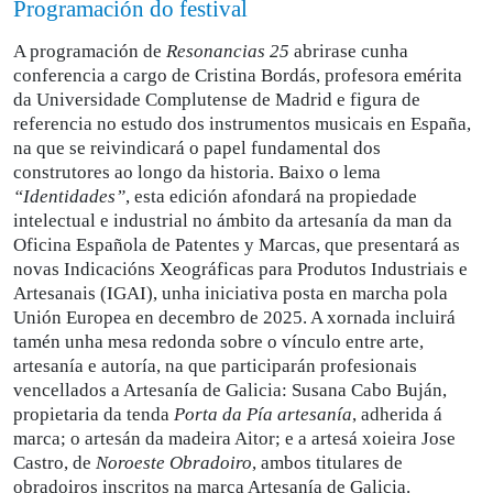
Programación do festival
A programación de
Resonancias 25
abrirase cunha
conferencia a cargo de Cristina Bordás, profesora emérita
da Universidade Complutense de Madrid e figura de
referencia no estudo dos instrumentos musicais en España,
na que se reivindicará o papel fundamental dos
construtores ao longo da historia. Baixo o lema
“Identidades”
, esta edición afondará na propiedade
intelectual e industrial no ámbito da artesanía da man da
Oficina Española de Patentes y Marcas, que presentará as
novas Indicacións Xeográficas para Produtos Industriais e
Artesanais (IGAI), unha iniciativa posta en marcha pola
Unión Europea en decembro de 2025. A xornada incluirá
tamén unha mesa redonda sobre o vínculo entre arte,
artesanía e autoría, na que participarán profesionais
vencellados a Artesanía de Galicia: Susana Cabo Buján,
propietaria da tenda
Porta da Pía artesanía
, adherida á
marca; o artesán da madeira Aitor; e a artesá xoieira Jose
Castro, de
Noroeste Obradoiro
, ambos titulares de
obradoiros inscritos na marca Artesanía de Galicia.