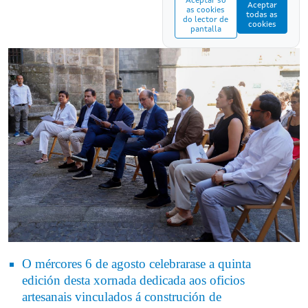
Aceptar só
Aceptar
as cookies
todas as
do lector de
cookies
pantalla
O mércores 6 de agosto celebrarase a quinta
edición desta xornada dedicada aos oficios
artesanais vinculados á construción de