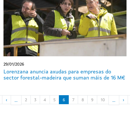
29/01/2026
Lorenzana anuncia axudas para empresas do
sector forestal-madeira que suman máis de 16 M€
First page
Páxina anterior
Páx
‹
2
3
4
5
6
7
8
9
10
›
…
…