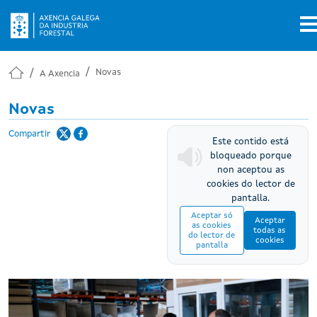
Ir o contido principal
Novas
A Axencia
Novas
Compartir
Este contido está
bloqueado porque
non aceptou as
cookies do lector de
pantalla.
Aceptar só
Aceptar
as cookies
todas as
do lector de
cookies
pantalla